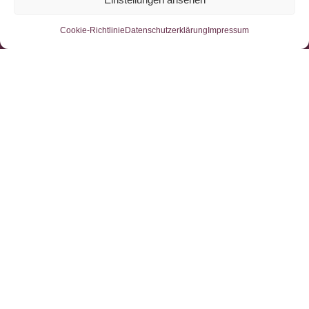
Cookie-Richtlinie
Datenschutzerklärung
Impressum
AMTRA stellt höchste Ansprüche an Qualitäts- und
Sicherheitsstandards, was zahlreiche Zertifizierungen
P
nach DIN EN ISO 9001, SCC
und PQ VOL belegen.
Unsere Zertifizierungen
NÜTZLICHE LINKS
Produkte
Anwendungsbereiche