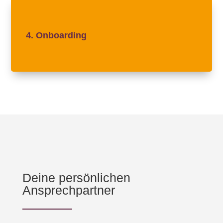
Es kann losgehen! Im Onboarding lernst Du Deine
neuen Kolleginnen und Kollegen, sowie Deinen
4. Onboarding
neuen Arbeitsplatz und natürlich Deine Aufgaben
kennen.
Deine persönlichen
Ansprechpartner