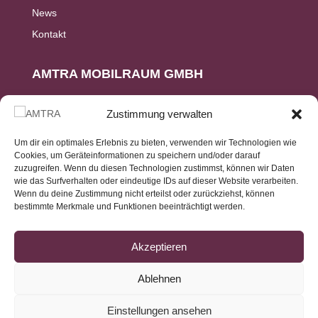
News
Kontakt
AMTRA MOBILRAUM GMBH
Ringstr. 15
Zustimmung verwalten
D-56307 Dernbach
Um dir ein optimales Erlebnis zu bieten, verwenden wir Technologien wie
Cookies, um Geräteinformationen zu speichern und/oder darauf
+49 (2236) 96989-0
zuzugreifen. Wenn du diesen Technologien zustimmst, können wir Daten
wie das Surfverhalten oder eindeutige IDs auf dieser Website verarbeiten.
INFO@AMTRA-GMBH.DE
Wenn du deine Zustimmung nicht erteilst oder zurückziehst, können
bestimmte Merkmale und Funktionen beeinträchtigt werden.
Akzeptieren
Ablehnen
Copyright
© 2026 Amtra Mobilraum GmbH
Einstellungen ansehen