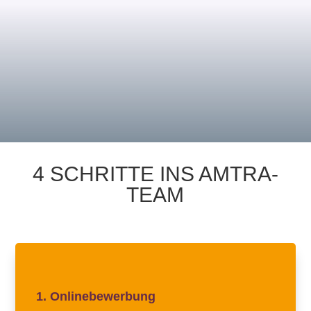
stürmisch wird.
4 SCHRITTE INS AMTRA-
TEAM
Nutze unser Online-Formular für Deine
Bewerbung. Hier kannst Du ganz einfach
1. Onlinebewerbung
Anschreiben, Lebenslauf und weitere Dokumente
hochladen.