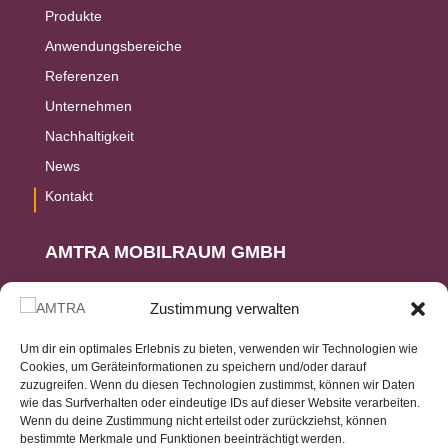
Produkte
Anwendungsbereiche
Referenzen
Unternehmen
Nachhaltigkeit
News
Kontakt
AMTRA MOBILRAUM GMBH
Ringstr. 15
Zustimmung verwalten
D-56307 Dernbach
Um dir ein optimales Erlebnis zu bieten, verwenden wir Technologien wie
Cookies, um Geräteinformationen zu speichern und/oder darauf
+49 (2236) 96989-0
zuzugreifen. Wenn du diesen Technologien zustimmst, können wir Daten
wie das Surfverhalten oder eindeutige IDs auf dieser Website verarbeiten.
Wenn du deine Zustimmung nicht erteilst oder zurückziehst, können
INFO@AMTRA-GMBH.DE
bestimmte Merkmale und Funktionen beeinträchtigt werden.