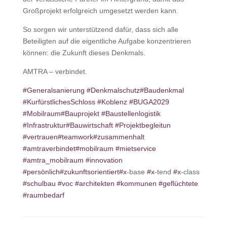
Großprojekt erfolgreich umgesetzt werden kann.
So sorgen wir unterstützend dafür, dass sich alle
Beteiligten auf die eigentliche Aufgabe konzentrieren
können: die Zukunft dieses Denkmals.
AMTRA – verbindet.
#
Generalsanierung
#
Denkmalschutz
#
Baudenkmal
#
KurfürstlichesSchloss
#
Koblenz
#
BUGA2029
#
Mobilraum
#
Bauprojekt
#
Baustellenlogistik
#
Infrastruktur
#
Bauwirtschaft
#
Projektbegleitun
#
vertrauen
#
teamwork
#
zusammenhalt
#
amtraverbindet
#
mobilraum
#
mietservice
#
amtra_mobilraum
#
innovation
#
persönlich
#
zukunftsorientiert
#
x
-base
#
x
-tend
#
x
-class
#
schulbau
#
voc
#
architekten
#
kommunen
#
geflüchtete
#
raumbedarf