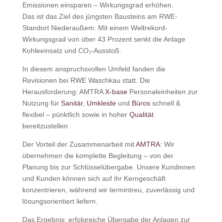
Emissionen einsparen – Wirkungsgrad erhöhen.
Das ist das Ziel des jüngsten Bausteins am RWE-
Standort Niederaußem: Mit einem Weltrekord-
Wirkungsgrad von über 43 Prozent senkt die Anlage
Kohleeinsatz und CO₂‑Ausstoß.
In diesem anspruchsvollen Umfeld fanden die
Revisionen bei RWE Waschkau statt. Die
Herausforderung: AMTRA
X-base
Personaleinheiten zur
Nutzung für
Sanitär
,
Umkleide
und
Büros
schnell &
flexibel – pünktlich sowie in hoher
Qualität
bereitzustellen.
Der Vorteil der Zusammenarbeit mit
AMTRA
: Wir
übernehmen die komplette Begleitung – von der
Planung bis zur Schlüsselübergabe. Unsere Kundinnen
und Kunden können sich auf ihr Kerngeschäft
konzentrieren, während wir termintreu, zuverlässig und
lösungsorientiert liefern.
Das Ergebnis: erfolgreiche Übergabe der Anlagen zur